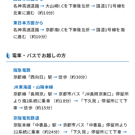
名神高速道路
→
大山崎I.Cを下車後左折
→
国道171号線を
北東に進む（約10分）
東日本方面から
名神高速道路
→
京都南I.Cを下車後左折
→
国道1号線を南
に進む （約10分）
電車・バスでお越しの方
阪急電鉄
京都線「西向日」駅
→
徒歩（約30分）
JR東海道・山陽本線
京都線「長岡京」駅
→
京都市バス「JR長岡京東口」停留所
より南2系統に乗車 （約18分）
→
「下久我 」停留所にて下
車
→
徒歩（約15分）
京阪電気鉄道
京阪本線「中書島」駅
→
京都市バス「中書島」停留所より
22系統に乗車（約24分）
→
「下久我 」停留所にて下車
→