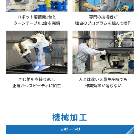
ロボット溶接機1台と
専門の技術者が
ターンテーブル
2台を完備
独自のプログラムを
組んで操作
同じ箇所を繰り返し
人とは違い
大量生産時でも
正確かつ
スピーディに加工
作業効率が落ちない
機械加工
大型・小型