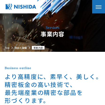
事業内容
Top
技術と設備
事業内容
Business outline
より高精度に、素早く、美し
く。
精密板金の高い技術で、
最先端産業の精密な部品を
形づくります。