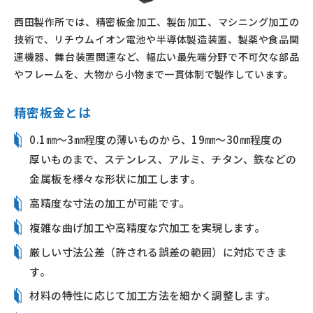
西田製作所では、精密板金加工、製缶加工、マシニング加工の
技術で、リチウムイオン電池や半導体製造装置、製薬や食品関
連機器、舞台装置関連など、幅広い最先端分野で不可欠な部品
やフレームを、大物から小物まで一貫体制で製作しています。
精密板金とは
0.1㎜〜3㎜程度の薄いものから、
19㎜〜30㎜程度の
厚いものまで、
ステンレス、
アルミ、
チタン、鉄などの
金属板を
様々な形状に
加工します。
高精度な寸法の加工が可能です。
複雑な曲げ加工や高精度な穴加工を実現します。
厳しい寸法公差（許される誤差の範囲）に対応できま
す。
材料の特性に応じて加工方法を細かく調整します。