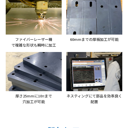
ファイバーレーザー機
60mmまでの
厚板加工が可能
で複雑な形状も
瞬時に加工
厚さ25mmに10πまで
ネスティングにて部品を
効率良く
穴加工が可能
配置