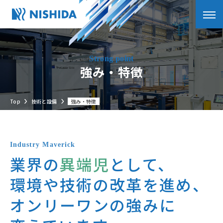
強み・特徴
Top
技術と設備
強み・特徴
Industry Maverick
業界の
異端児
として、
環境や技術の改革を進め、
オンリーワンの強みに