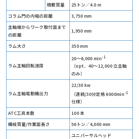
積載質量
25トン／4.0 m
コラム門の内幅の距離
3,750 mm
主軸端からワーク取付面まで
1,950 mm
の距離
ラム大さ
350 mm
-1
20〜6,000 min
ラム主軸回転速度
（opt．40～12,000 立主軸
のみ）
22/30 kw
-1
ラム主軸電動機出力
（連続/30分定格 6000min
仕様）
ATC工具本数
100 本
機械質量/作業面長さ
56トン／4,000 mm
ユニバーサルヘッド