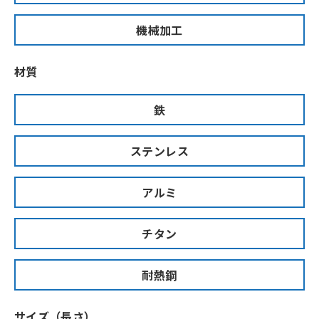
機械加工
材質
鉄
ステンレス
アルミ
チタン
耐熱鋼
サイズ（長さ）