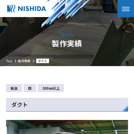
製作実績
Top
製作実績
ダクト
板金
鉄
200㎜以上
ダクト