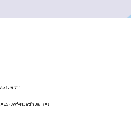
願いします！
_t=ZS-8wfyN3atfhB&_r=1